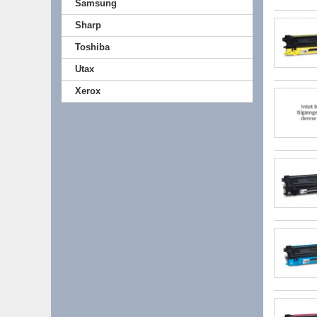
Samsung
Sharp
Toshiba
Utax
Xerox