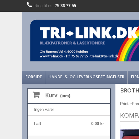
Ring til os:
75 36 77 55
FORSIDE
HANDELS- OG LEVERINGSBETINGELSER
FIR
BROTH
Kurv
(tom)
PrinterPar
Ingen varer
KOMP
I alt
0,00 kr