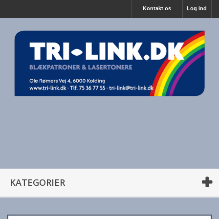
Kontakt os
Log ind
KATEGORIER