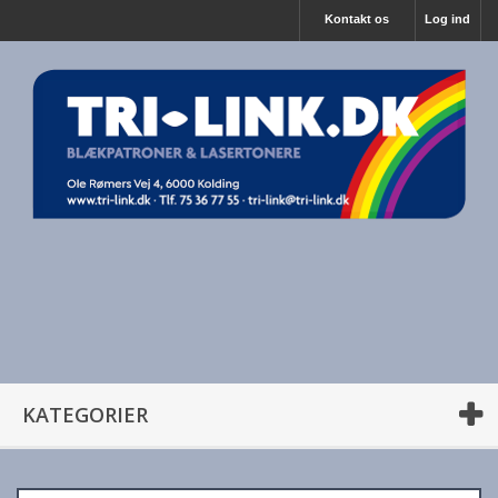
Kontakt os
Log ind
KATEGORIER