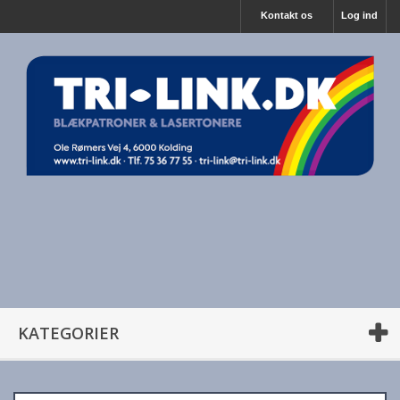
Kontakt os
Log ind
KATEGORIER