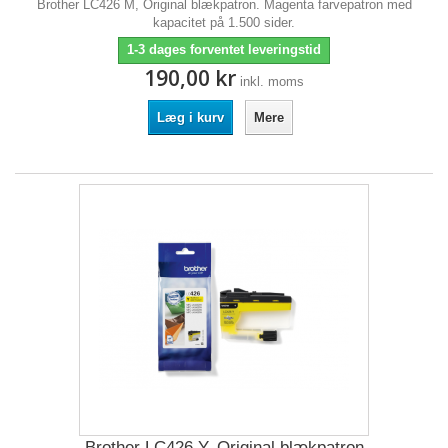
Brother LC426 M, Original blækpatron. Magenta farvepatron med
kapacitet på 1.500 sider.
1-3 dages forventet leveringstid
190,00 kr
inkl. moms
Læg i kurv
Mere
Brother LC426 Y, Original blækpatron