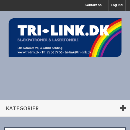
Kontakt os
Log ind
KATEGORIER