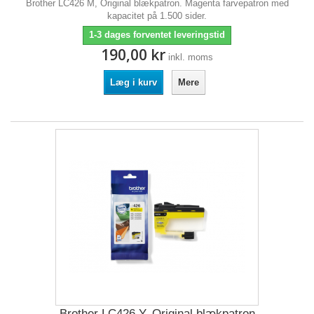
Brother LC426 M, Original blækpatron. Magenta farvepatron med
kapacitet på 1.500 sider.
1-3 dages forventet leveringstid
190,00 kr
inkl. moms
Læg i kurv
Mere
Brother LC426 Y, Original blækpatron