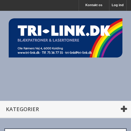
Kontakt os
Log ind
KATEGORIER