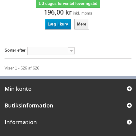
1-3 dages forventet leveringstid
196,00 kr
inkl. moms
Læg i kurv
Mere
Sorter efter
--
Viser 1 - 626 af 626
Min konto
Butiksinformation
Information