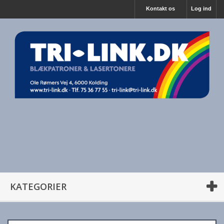
Kontakt os
Log ind
KATEGORIER