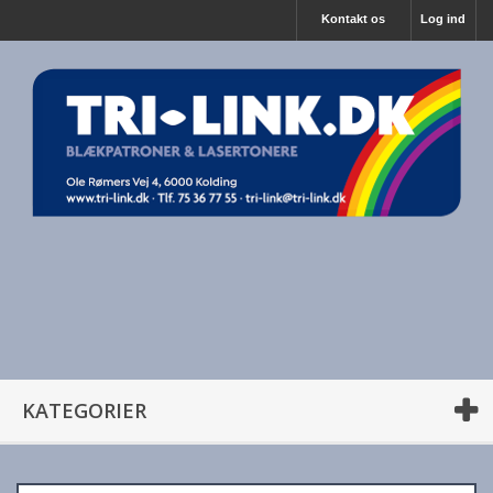
Kontakt os
Log ind
KATEGORIER