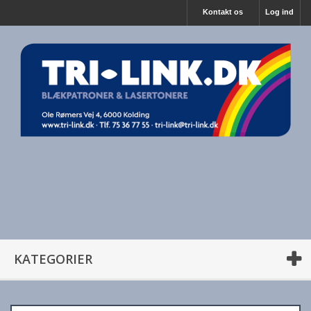
Kontakt os
Log ind
KATEGORIER