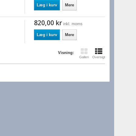
Læg i kurv
Mere
820,00 kr
inkl. moms
Læg i kurv
Mere
Visning:
Galleri
Oversigt