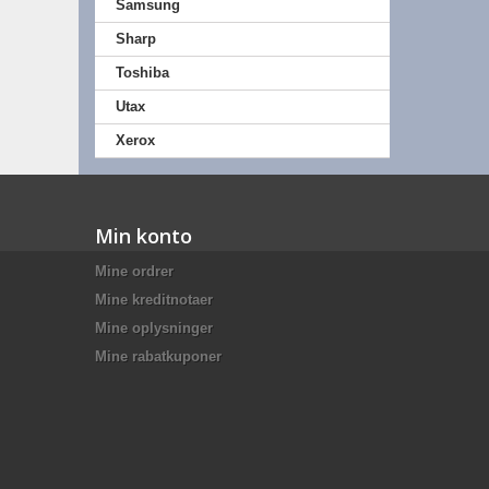
Samsung
Sharp
Toshiba
Utax
Xerox
Min konto
Mine ordrer
Mine kreditnotaer
Mine oplysninger
Mine rabatkuponer