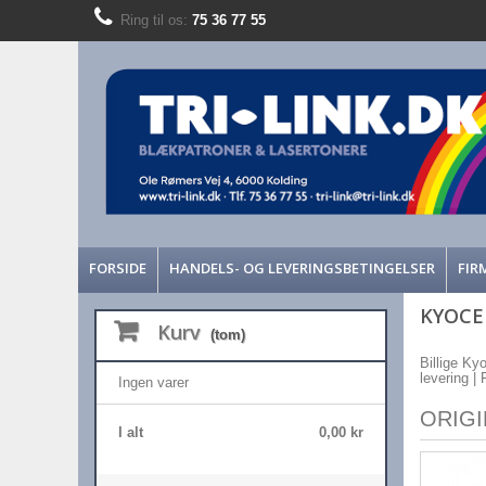
Ring til os:
75 36 77 55
FORSIDE
HANDELS- OG LEVERINGSBETINGELSER
FIR
KYOCER
Kurv
(tom)
Billige Ky
levering |
Ingen varer
ORIG
I alt
0,00 kr