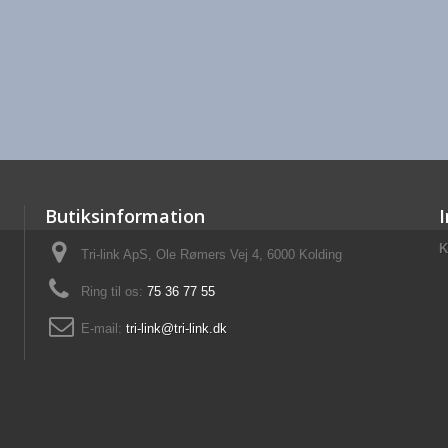
Butiksinformation
K
Tri-link ApS, Ole Rømers Vej 4, 6000 Kolding
Ring til os:
75 36 77 55
E-mail:
tri-link@tri-link.dk