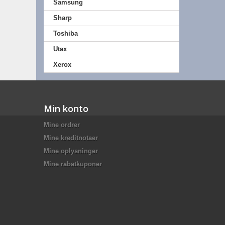
Samsung
Sharp
Toshiba
Utax
Xerox
Min konto
Mine ordrer
Mine kreditnotaer
Mine oplysninger
Mine rabatkuponer