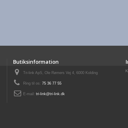
Butiksinformation
K
Tri-link ApS, Ole Rømers Vej 4, 6000 Kolding
Ring til os:
75 36 77 55
E-mail:
tri-link@tri-link.dk