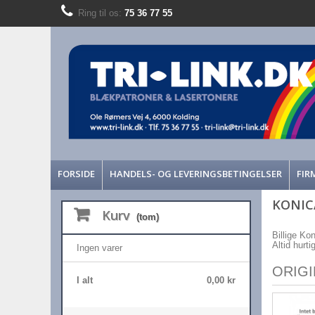
Ring til os:
75 36 77 55
FORSIDE
HANDELS- OG LEVERINGSBETINGELSER
FIR
KONIC
Kurv
(tom)
Billige Ko
Altid hurti
Ingen varer
ORIG
I alt
0,00 kr