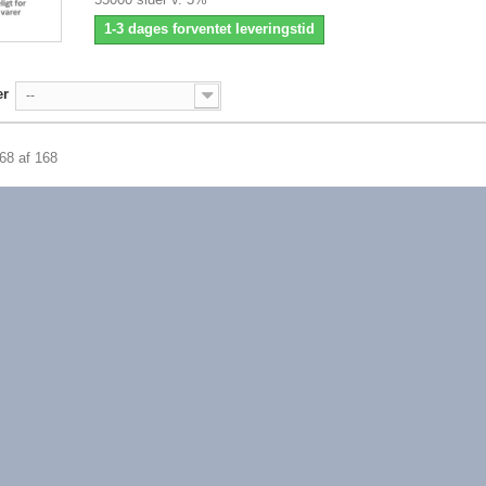
1-3 dages forventet leveringstid
er
--
168 af 168