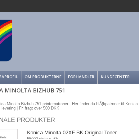
MAPROFIL
OM PRODUKTERNE
FORHANDLER
KUNDECENTER
A MINOLTA BIZHUB 751
nica Minolta Bizhub 751 printerpatroner - Her finder du blÃ¦kpatroner til Konica 
g levering | Fri fragt over 500 DKK
INALE PRODUKTER
Konica Minolta 02XF BK Original Toner
55000 sider v. 5%