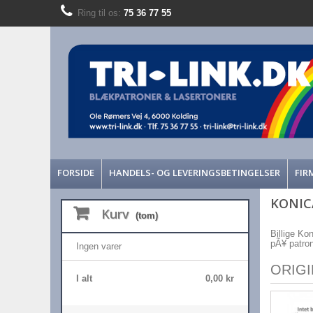
Ring til os:
75 36 77 55
FORSIDE
HANDELS- OG LEVERINGSBETINGELSER
FIR
KONIC
Kurv
(tom)
Billige Ko
pÃ¥ patrone
Ingen varer
ORIG
I alt
0,00 kr