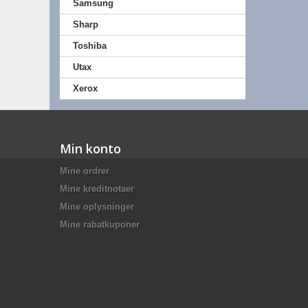
Samsung
Sharp
Toshiba
Utax
Xerox
Min konto
Mine ordrer
Mine kreditnotaer
Mine oplysninger
Mine rabatkuponer