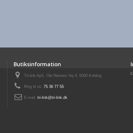
Butiksinformation
K
Tri-link ApS, Ole Rømers Vej 4, 6000 Kolding
Ring til os:
75 36 77 55
E-mail:
tri-link@tri-link.dk