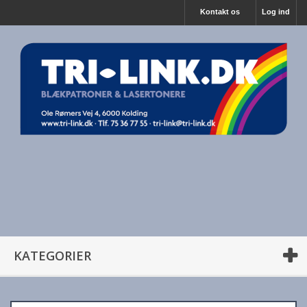
Kontakt os
Log ind
KATEGORIER