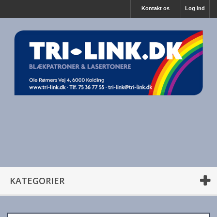
Kontakt os
Log ind
KATEGORIER