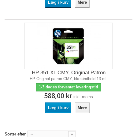
Læg i kurv
Mere
HP 351 XL CMY, Original Patron
HP Original patron CMY, blækindhold 13 ml.
1-3 dages forventet leveringstid
588,00 kr
inkl. moms
Læg i kurv
Mere
Sorter efter
--