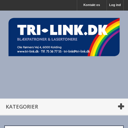
Kontakt os
Log ind
KATEGORIER