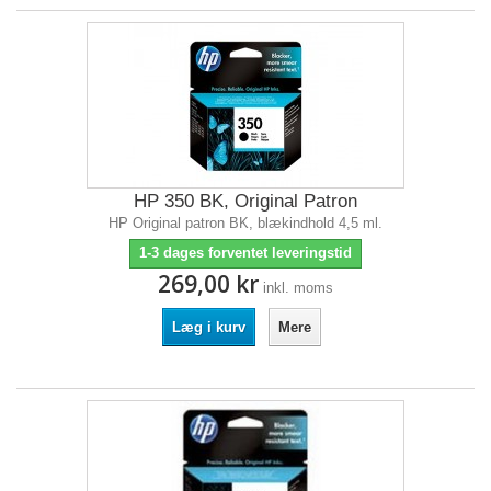
HP 350 BK, Original Patron
HP Original patron BK, blækindhold 4,5 ml.
1-3 dages forventet leveringstid
269,00 kr
inkl. moms
Læg i kurv
Mere