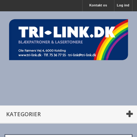
Kontakt os
Log ind
KATEGORIER