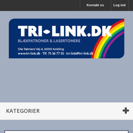
Kontakt os
Log ind
KATEGORIER