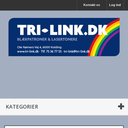
Kontakt os
Log ind
KATEGORIER