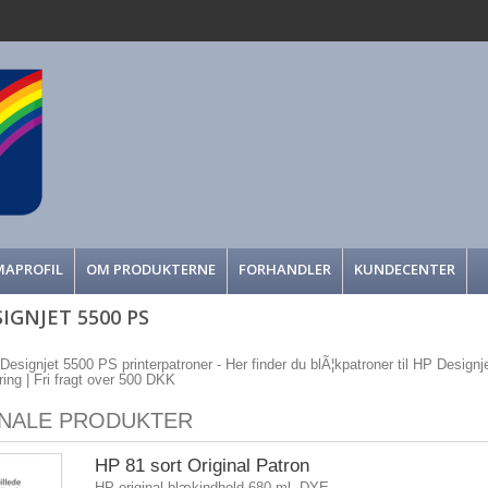
MAPROFIL
OM PRODUKTERNE
FORHANDLER
KUNDECENTER
IGNJET 5500 PS
 Designjet 5500 PS printerpatroner - Her finder du blÃ¦kpatroner til HP Designje
ering | Fri fragt over 500 DKK
INALE PRODUKTER
HP 81 sort Original Patron
HP original blækindhold 680 ml. DYE