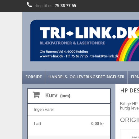
Ring til os:
75 36 77 55
FORSIDE
HANDELS- OG LEVERINGSBETINGELSER
FIR
HP DES
Kurv
(tom)
Billige HP
hurtig lev
Ingen varer
ORIG
I alt
0,00 kr