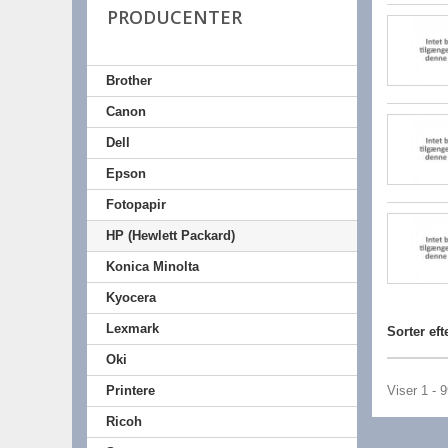
PRODUCENTER
Brother
Canon
Dell
Epson
Fotopapir
HP (Hewlett Packard)
Konica Minolta
Kyocera
Lexmark
Sorter eft
Oki
Printere
Viser 1 - 
Ricoh