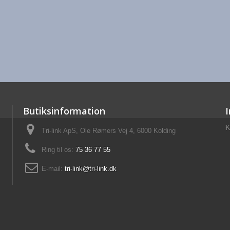
Butiksinformation
K
Tri-link ApS, Ole Rømers Vej 4, 6000 Kolding
Ring til os:
75 36 77 55
E-mail:
tri-link@tri-link.dk