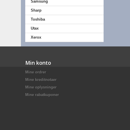
Samsung
Sharp
Toshiba
Utax
Xerox
Min konto
Mine ordrer
Mine kreditnotaer
Mine oplysninger
Mine rabatkuponer