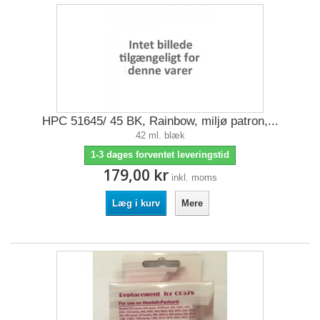
HPC 51645/ 45 BK, Rainbow, miljø patron,...
42 ml. blæk
1-3 dages forventet leveringstid
179,00 kr
inkl. moms
Læg i kurv
Mere