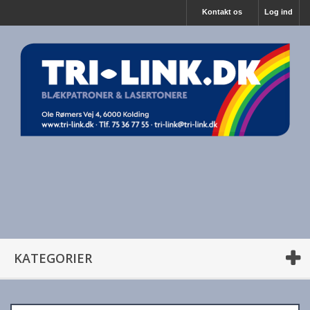
Kontakt os
Log ind
KATEGORIER