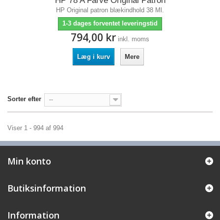
HP 78 A Farve Original Patron
HP Original patron blækindhold 38 Ml.
1-3 dages forventet leveringstid
794,00 kr
inkl. moms
Læg i kurv
Mere
Sorter efter
--
Viser 1 - 994 af 994
Min konto
Butiksinformation
Information