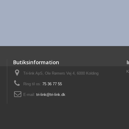
Butiksinformation
K
Tri-link ApS, Ole Rømers Vej 4, 6000 Kolding
Ring til os:
75 36 77 55
E-mail:
tri-link@tri-link.dk