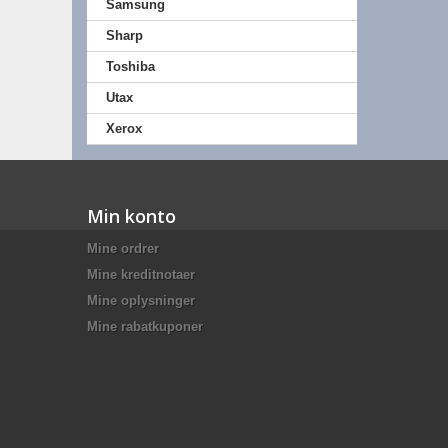
Samsung
Sharp
Toshiba
Utax
Xerox
Min konto
Mine ordrer
Mine kreditnotaer
Mine oplysninger
Mine rabatkuponer