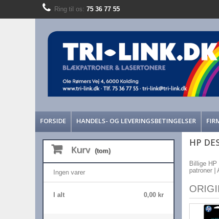
Ring til os:
75 36 77 55
FORSIDE
HANDELS- OG LEVERINGSBETINGELSER
FIR
HP DES
Kurv
(tom)
Billige HP
patroner | 
Ingen varer
ORIG
I alt
0,00 kr