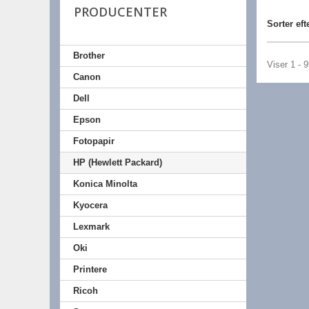
PRODUCENTER
Sorter eft
Brother
Viser 1 - 
Canon
Dell
Epson
Fotopapir
HP (Hewlett Packard)
Konica Minolta
Kyocera
Lexmark
Oki
Printere
Ricoh