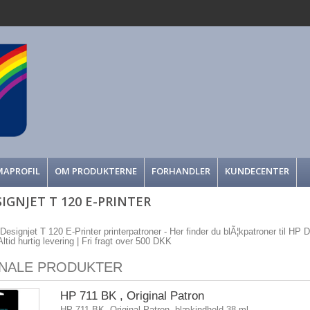
MAPROFIL
OM PRODUKTERNE
FORHANDLER
KUNDECENTER
IGNJET T 120 E-PRINTER
 Designjet T 120 E-Printer printerpatroner - Her finder du blÃ¦kpatroner til HP D
Altid hurtig levering | Fri fragt over 500 DKK
INALE PRODUKTER
HP 711 BK , Original Patron
HP 711 BK, Original Patron, blækindhold 38 ml.