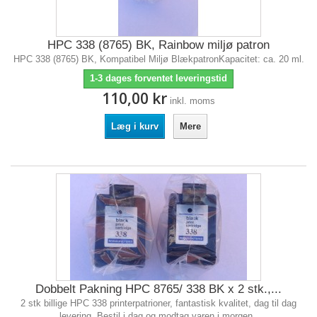
HPC 338 (8765) BK, Rainbow miljø patron
HPC 338 (8765) BK, Kompatibel Miljø BlækpatronKapacitet: ca. 20 ml.
1-3 dages forventet leveringstid
110,00 kr
inkl. moms
Læg i kurv
Mere
Dobbelt Pakning HPC 8765/ 338 BK x 2 stk.,...
2 stk billige HPC 338 printerpatrioner, fantastisk kvalitet, dag til dag
levering. Bestil i dag og modtag varen i morgen.