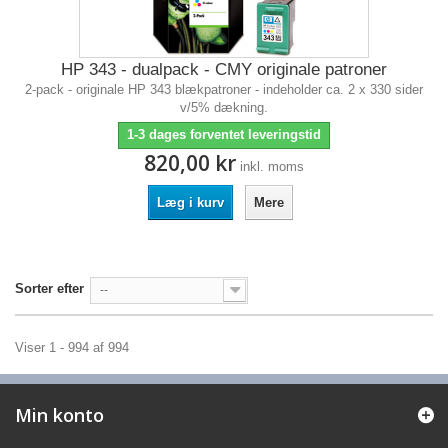
HP 343 - dualpack - CMY originale patroner
2-pack - originale HP 343 blækpatroner - indeholder ca. 2 x 330 sider
v/5% dækning.
1-3 dages forventet leveringstid
820,00 kr
inkl. moms
Læg i kurv
Mere
Sorter efter
--
Viser 1 - 994 af 994
Min konto