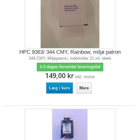
HPC 9363/ 344 CMY, Rainbow, miljø patron
344 CMY, Miljøpatron, indeholder 21 ml. blæk
1-3 dages forventet leveringstid
149,00 kr
inkl. moms
Læg i kurv
Mere