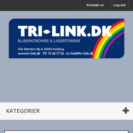
Kontakt os
Log ind
KATEGORIER