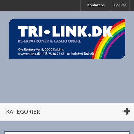
Kontakt os
Log ind
KATEGORIER