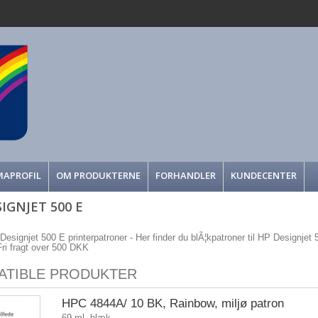
MAPROFIL
OM PRODUKTERNE
FORHANDLER
KUNDECENTER
IGNJET 500 E
Designjet 500 E printerpatroner - Her finder du blÃ¦kpatroner til HP Designjet 50
 Fri fragt over 500 DKK
ATIBLE PRODUKTER
HPC 4844A/ 10 BK, Rainbow, miljø patron
69 ml. blæk