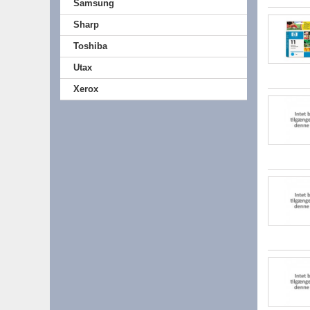
Samsung
Sharp
Toshiba
Utax
Xerox