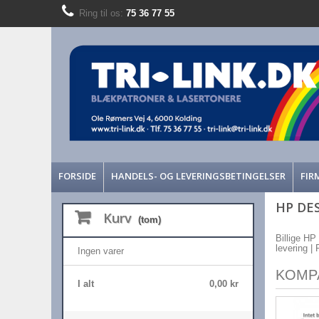
Ring til os:
75 36 77 55
FORSIDE
HANDELS- OG LEVERINGSBETINGELSER
FIR
HP DES
Kurv
(tom)
Billige HP 
levering |
Ingen varer
KOMP
I alt
0,00 kr