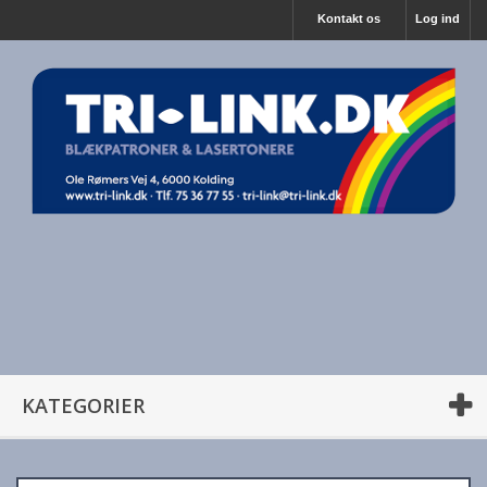
Kontakt os
Log ind
KATEGORIER