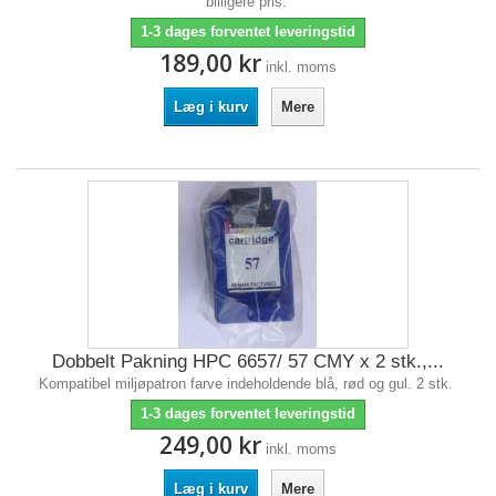
billigere pris.
1-3 dages forventet leveringstid
189,00 kr
inkl. moms
Læg i kurv
Mere
Dobbelt Pakning HPC 6657/ 57 CMY x 2 stk.,...
Kompatibel miljøpatron farve indeholdende blå, rød og gul. 2 stk.
1-3 dages forventet leveringstid
249,00 kr
inkl. moms
Læg i kurv
Mere