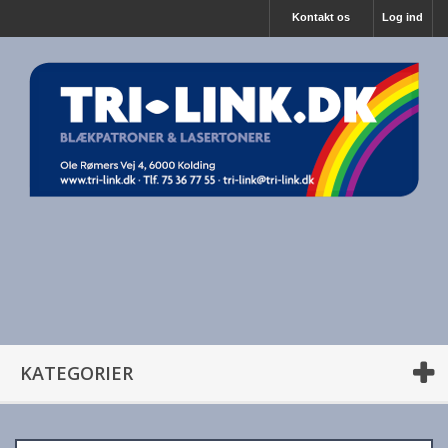
Kontakt os
Log ind
KATEGORIER