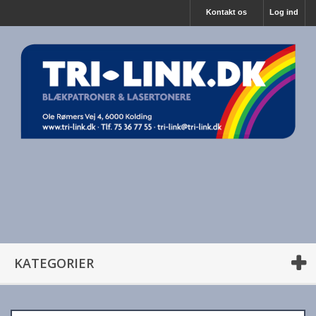
Kontakt os
Log ind
KATEGORIER