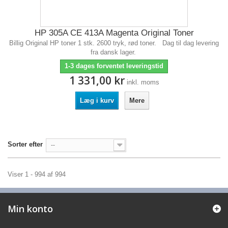
HP 305A CE 413A Magenta Original Toner
Billig Original HP toner 1 stk. 2600 tryk, rød toner. Dag til dag levering
fra dansk lager.
1-3 dages forventet leveringstid
1 331,00 kr
inkl. moms
Læg i kurv
Mere
Sorter efter
--
Viser 1 - 994 af 994
Min konto