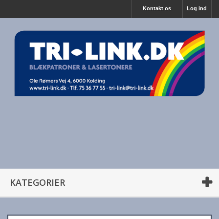
Kontakt os
Log ind
KATEGORIER