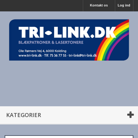
Kontakt os
Log ind
KATEGORIER