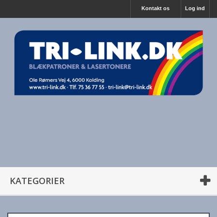
Kontakt os
Log ind
KATEGORIER