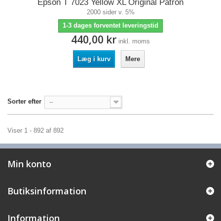
Epson T 7023 Yellow XL Original Patron
2000 sider v. 5%
1-3 dages forventet leveringstid
440,00 kr
inkl. moms
Læg i kurv
Mere
Sorter efter
--
Viser 1 - 892 af 892
Min konto
Butiksinformation
Information