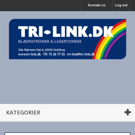
Kontakt os
Log ind
KATEGORIER