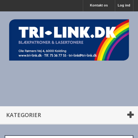
Kontakt os
Log ind
KATEGORIER