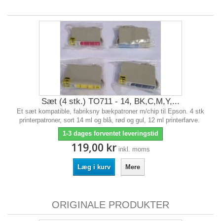
Sæt (4 stk.) TO711 - 14, BK,C,M,Y,...
Et sæt kompatible, fabriksny bækpatroner m/chip til Epson. 4 stk
printerpatroner, sort 14 ml og blå, rød og gul, 12 ml printerfarve.
1-3 dages forventet leveringstid
119,00 kr
inkl. moms
Læg i kurv
Mere
ORIGINALE PRODUKTER