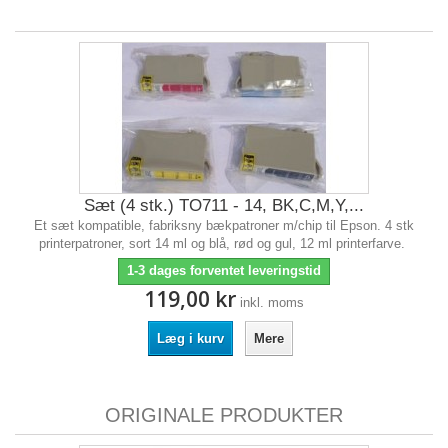
Sæt (4 stk.) TO711 - 14, BK,C,M,Y,...
Et sæt kompatible, fabriksny bækpatroner m/chip til Epson. 4 stk
printerpatroner, sort 14 ml og blå, rød og gul, 12 ml printerfarve.
1-3 dages forventet leveringstid
119,00 kr
inkl. moms
Læg i kurv
Mere
ORIGINALE PRODUKTER