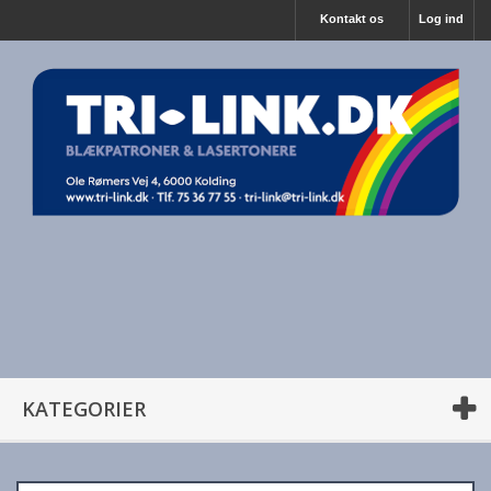
Kontakt os
Log ind
KATEGORIER