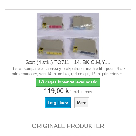
Sæt (4 stk.) TO711 - 14, BK,C,M,Y,...
Et sæt kompatible, fabriksny bækpatroner m/chip til Epson. 4 stk
printerpatroner, sort 14 ml og blå, rød og gul, 12 ml printerfarve.
1-3 dages forventet leveringstid
119,00 kr
inkl. moms
Læg i kurv
Mere
ORIGINALE PRODUKTER