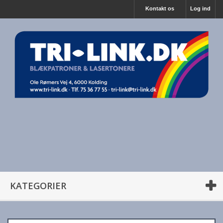
Kontakt os
Log ind
KATEGORIER