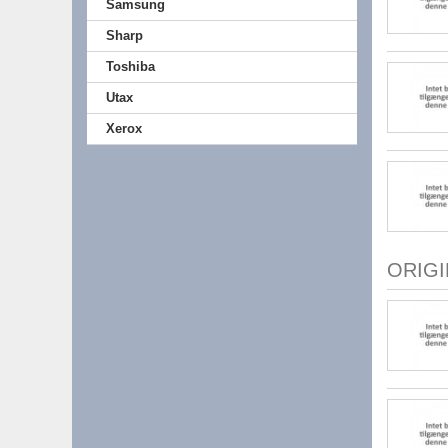
Samsung
Sharp
Toshiba
Utax
Xerox
ORIG