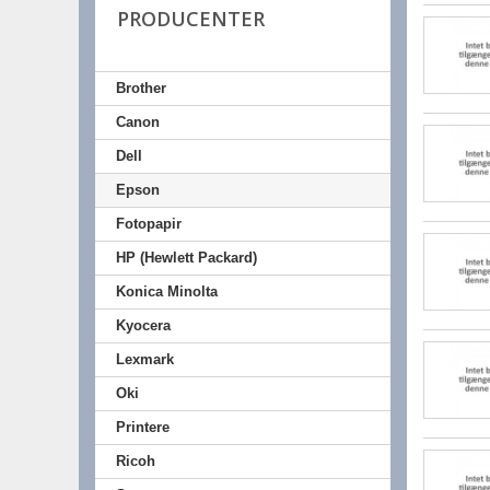
PRODUCENTER
Brother
Canon
Dell
Epson
Fotopapir
HP (Hewlett Packard)
Konica Minolta
Kyocera
Lexmark
Oki
Printere
Ricoh