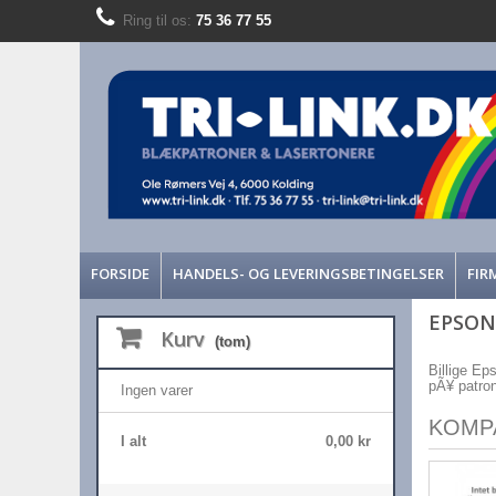
Ring til os:
75 36 77 55
FORSIDE
HANDELS- OG LEVERINGSBETINGELSER
FIR
EPSON
Kurv
(tom)
Billige Ep
pÃ¥ patrone
Ingen varer
KOMP
I alt
0,00 kr