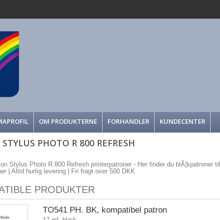
MAPROFIL
OM PRODUKTERNE
FORHANDLER
KUNDECENTER
 STYLUS PHOTO R 800 REFRESH
son Stylus Photo R 800 Refresh printerpatroner - Her finder du blÃ¦kpatroner ti
r | Altid hurtig levering | Fri fragt over 500 DKK
ATIBLE PRODUKTER
TO541 PH. BK, kompatibel patron
17 ml. blæk