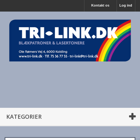
Kontakt os
Log ind
KATEGORIER