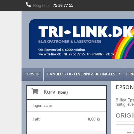
Ring til os:
75 36 77 55
FORSIDE
HANDELS- OG LEVERINGSBETINGELSER
FIR
EPSON
Kurv
(tom)
Billige Eps
hurtig lev
Ingen varer
ORIG
I alt
0,00 kr