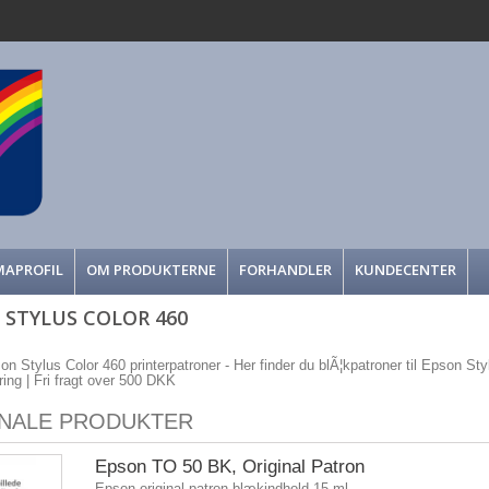
MAPROFIL
OM PRODUKTERNE
FORHANDLER
KUNDECENTER
 STYLUS COLOR 460
on Stylus Color 460 printerpatroner - Her finder du blÃ¦kpatroner til Epson Styl
ering | Fri fragt over 500 DKK
INALE PRODUKTER
Epson TO 50 BK, Original Patron
Epson original patron blækindhold 15 ml.