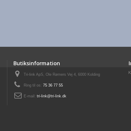
Butiksinformation
K
Tri-link ApS, Ole Rømers Vej 4, 6000 Kolding
Ring til os:
75 36 77 55
E-mail:
tri-link@tri-link.dk