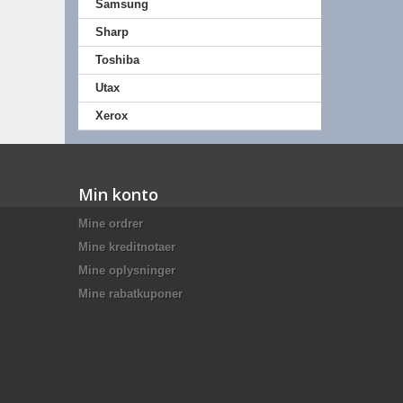
Samsung
Sharp
Toshiba
Utax
Xerox
Min konto
Mine ordrer
Mine kreditnotaer
Mine oplysninger
Mine rabatkuponer