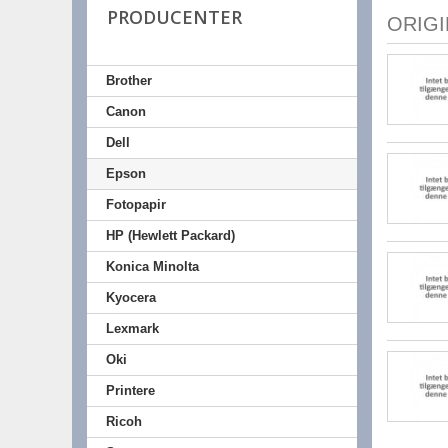
PRODUCENTER
ORIG
Brother
Canon
Dell
Epson
Fotopapir
HP (Hewlett Packard)
Konica Minolta
Kyocera
Lexmark
Oki
Printere
Ricoh