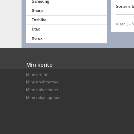
Samsung
Sorter eft
Sharp
Toshiba
Viser 1 - 
Utax
Xerox
Min konto
Mine ordrer
Mine kreditnotaer
Mine oplysninger
Mine rabatkuponer