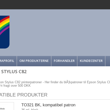
MAPROFIL
OM PRODUKTERNE
FORHANDLER
KUNDECENTER
 STYLUS C82
on Stylus C82 printerpatroner - Her finder du blÃ¦kpatroner til Epson Stylus C82
 Fri fragt over 500 DKK
ATIBLE PRODUKTER
TO321 BK, kompatibel patron
36 ml. blæk