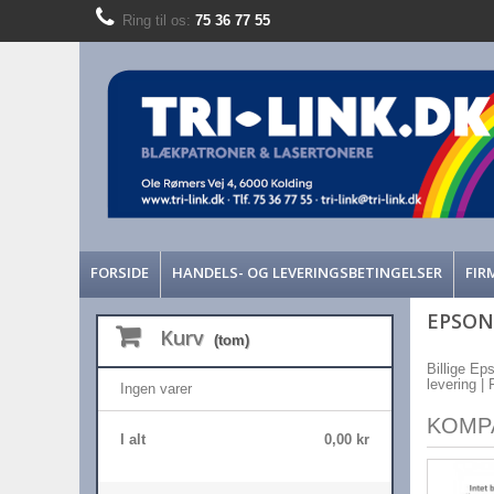
Ring til os:
75 36 77 55
FORSIDE
HANDELS- OG LEVERINGSBETINGELSER
FIR
EPSON
Kurv
(tom)
Billige Eps
levering |
Ingen varer
KOMP
I alt
0,00 kr