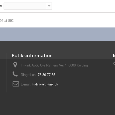
er
--
892 af 892
Butiksinformation
K
Tri-link ApS, Ole Rømers Vej 4, 6000 Kolding
Ring til os:
75 36 77 55
E-mail:
tri-link@tri-link.dk