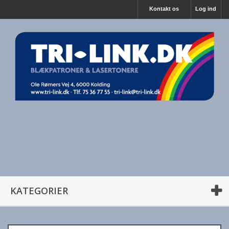
Kontakt os
Log ind
KATEGORIER