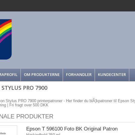
MAPROFIL
OM PRODUKTERNE
FORHANDLER
KUNDECENTER
 STYLUS PRO 7900
son Stylus PRO 7900 printerpatroner - Her finder du blÃ¦kpatroner til Epson Sty
ering | Fri fragt over 500 DKK
INALE PRODUKTER
Epson T 596100 Foto BK Original Patron
blækindhold 350 ml.