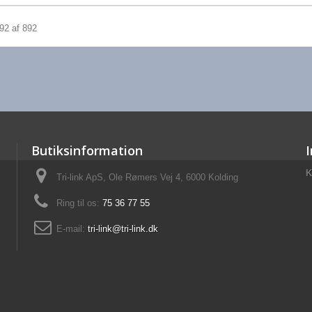
892 af 892
Butiksinformation
K
Tri-link ApS, Ole Rømers Vej 4, 6000 Kolding
Ring til os:
75 36 77 55
E-mail:
tri-link@tri-link.dk