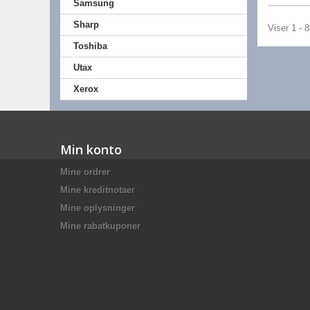
Samsung
Sharp
Viser 1 - 
Toshiba
Utax
Xerox
Min konto
Mine ordrer
Mine kreditnotaer
Mine oplysninger
Mine rabatkuponer