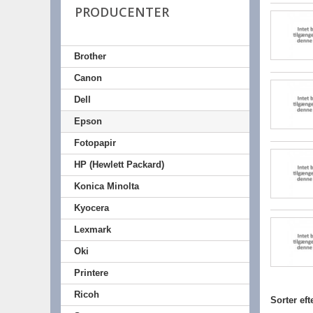
PRODUCENTER
Brother
Canon
Dell
Epson
Fotopapir
HP (Hewlett Packard)
Konica Minolta
Kyocera
Lexmark
Oki
Printere
Ricoh
Sorter eft