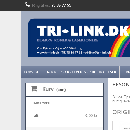
Ring til os:
75 36 77 55
FORSIDE
HANDELS- OG LEVERINGSBETINGELSER
FIR
EPSON
Kurv
(tom)
Billige Ep
hurtig lev
Ingen varer
ORIG
I alt
0,00 kr