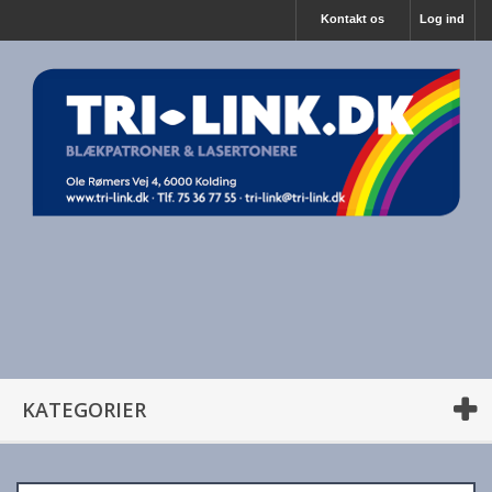
Kontakt os
Log ind
KATEGORIER