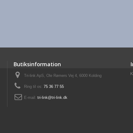
Butiksinformation
K
Tri-link ApS, Ole Rømers Vej 4, 6000 Kolding
Ring til os:
75 36 77 55
E-mail:
tri-link@tri-link.dk