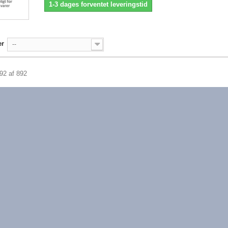
1-3 dages forventet leveringstid
er
--
892 af 892