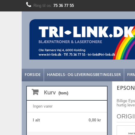
Ring til os:
75 36 77 55
FORSIDE
HANDELS- OG LEVERINGSBETINGELSER
FIR
EPSON
Kurv
(tom)
Billige Eps
hurtig lev
Ingen varer
ORIG
I alt
0,00 kr