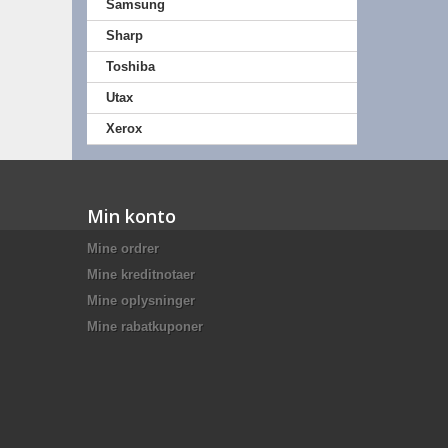
Samsung
Sharp
Toshiba
Utax
Xerox
Min konto
Mine ordrer
Mine kreditnotaer
Mine oplysninger
Mine rabatkuponer