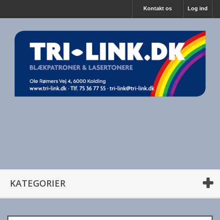
Kontakt os
Log ind
KATEGORIER