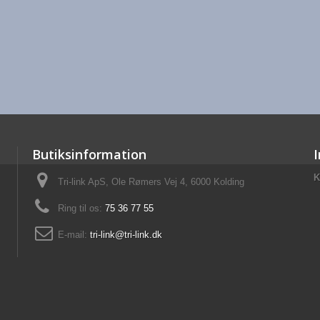
Butiksinformation
K
Tri-link ApS, Ole Rømers Vej 4, 6000 Kolding
Ring til os:
75 36 77 55
E-mail:
tri-link@tri-link.dk