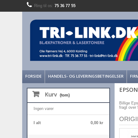
Ring til os:
75 36 77 55
FORSIDE
HANDELS- OG LEVERINGSBETINGELSER
FIR
EPSON
Kurv
(tom)
Billige Eps
fragt ove
Ingen varer
ORIG
I alt
0,00 kr