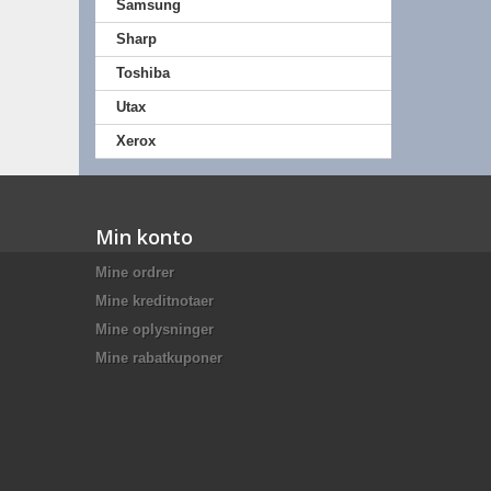
Samsung
Sharp
Toshiba
Utax
Xerox
Min konto
Mine ordrer
Mine kreditnotaer
Mine oplysninger
Mine rabatkuponer