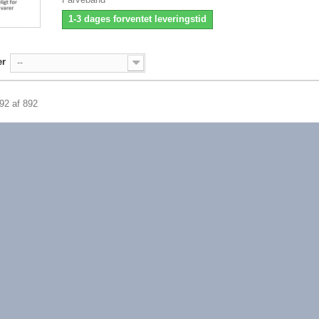
1-3 dages forventet leveringstid
er
--
892 af 892