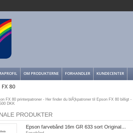
MAPROFIL
OM PRODUKTERNE
FORHANDLER
KUNDECENTER
 FX 80
on FX 80 printerpatroner - Her finder du blÃ¦kpatroner til Epson FX 80 billigt - S
r 500 DKK
INALE PRODUKTER
Epson farvebånd 16m GR 633 sort Original...
Farvebånd