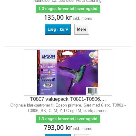
Indeholder ca. 300 sider v/5% dækning.
1-3 dages forventet leveringstid
135,00 kr
inkl. moms
Læg i kurv
Mere
T0807 valuepack T0801-T0806,...
Originale blækpatroner til Epson printere. Sæt med 6 stk. T0801 -
T0806, BK, C, M, Y, LC og LM, blækpatroner.
1-3 dages forventet leveringstid
793,00 kr
inkl. moms