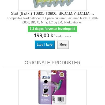
Sæt (6 stk.) T0801-T0806, BK,C,M,Y,,LC,LM,...
Kompatible blækpatroner til Epson printere. Sæt med 6 stk. T0801-
t0806, BK, C, M, Y, LC og LM, blækpatroner.
1-3 dages forventet leveringstid
199,00 kr
inkl. moms
Læg i kurv
Mere
ORIGINALE PRODUKTER