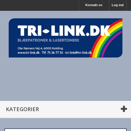
Kontakt os
Log ind
KATEGORIER