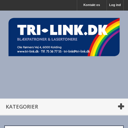
Kontakt os
Log ind
KATEGORIER