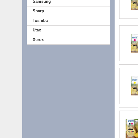
Samsung
Sharp
Toshiba
Utax
Xerox