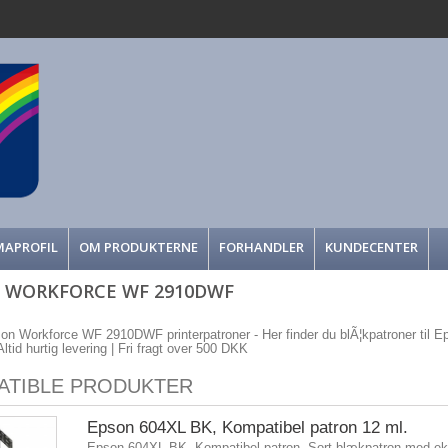
MAPROFIL
OM PRODUKTERNE
FORHANDLER
KUNDECENTER
 WORKFORCE WF 2910DWF
son Workforce WF 2910DWF printerpatroner - Her finder du blÃ¦kpatroner til 
Altid hurtig levering | Fri fragt over 500 DKK
ATIBLE PRODUKTER
Epson 604XL BK, Kompatibel patron 12 ml.
Epson 604XL BK, Kompatibel patron. Sort blækpatron med eks