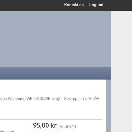
Kontakt os
Log ind
Epson Workforce WF 2910DWF billigt - Spar op til 75 % pÃ¥
95,00 kr
inkl. moms
tra stor