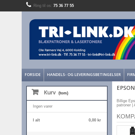
Ring til os:
75 36 77 55
FORSIDE
HANDELS- OG LEVERINGSBETINGELSER
FIR
EPSON
Kurv
(tom)
Billige Ep
patroner | 
Ingen varer
KOMP
I alt
0,00 kr