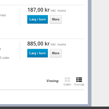
187,00 kr
inkl. moms
 med
Læg i kurv
Mere
885,00 kr
inkl. moms
t
Læg i kurv
Mere
 sider.
Visning:
Galleri
Oversigt