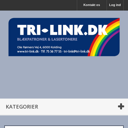
Kontakt os
Log ind
KATEGORIER