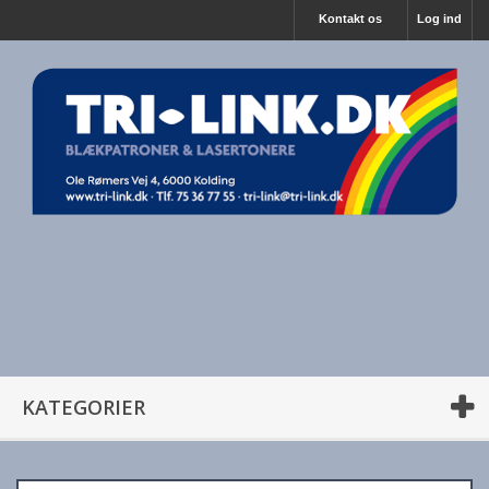
Kontakt os
Log ind
KATEGORIER